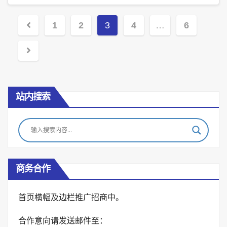
Posts
1
2
3
4
…
6
pagination
站内搜索
商务合作
首页横幅及边栏推广招商中。
合作意向请发送邮件至：