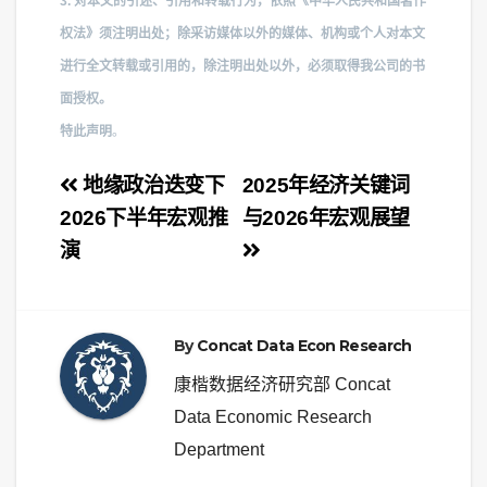
3. 对本文的引述、引用和转载行为，依照《中华人民共和国著作
权法》须注明出处；除采访媒体以外的媒体、机构或个人对本文
进行全文转载或引用的，除注明出处以外，必须取得我公司的书
面授权。
特此声明
。
文
地缘政治迭变下
2025年经济关键词
章
2026下半年宏观推
与2026年宏观展望
演
导
航
By
Concat Data Econ Research
康楷数据经济研究部 Concat
Data Economic Research
Department