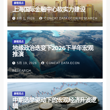
康楷观点
上海国际金融中心软实力建设
6月 1, 2026
CONCAT DATA ECON RESEARCH
康楷观点
地缘政治迭变下2026下半年宏观
推演
5月 19, 2026
CONCAT DATA ECON
RESEARCH
康楷观点
中期选举驱动下的宏观经济升波逻
辑