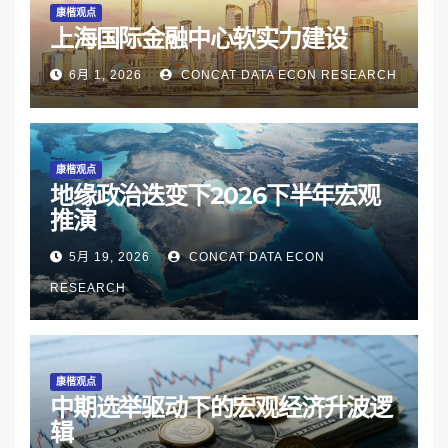
康楷观点
上海国际金融中心软实力建设
6月 1, 2026
CONCAT DATA ECON RESEARCH
康楷观点
地缘政治迭变下2026下半年宏观
推演
5月 19, 2026
CONCAT DATA ECON
RESEARCH
康楷观点
中期选举驱动下的宏观经济升波逻
辑