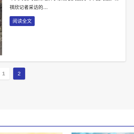
祺欣记者采访的…
阅读全文
s
1
2
nation