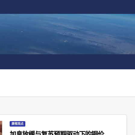
康楷观点
加息放缓与复苏预期驱动下的铜价